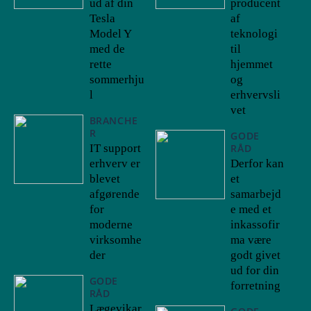
ud af din
producent
Tesla
af
Model Y
teknologi
med de
til
rette
hjemmet
sommerhju
og
l
erhvervsli
vet
BRANCHE
R
GODE
IT support
RÅD
erhverv er
Derfor kan
blevet
et
afgørende
samarbejd
for
e med et
moderne
inkassofir
virksomhe
ma være
der
godt givet
ud for din
GODE
forretning
RÅD
Lægevikar