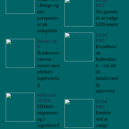
GODE
i Norge og
RÅD
nye
Tre grunde
perspektiv
til at vælge
er på
LED-pærer
arbejdsliv
GODE
RÅD
BRANCHE
Eventbure
R
Konkurren
au
ceevne
Københav
starter med
n – fra idé
effektiv
til
lagerstyrin
mindeværd
g
ig
oplevelse
VIRKSOM
HEDER
GODE
Effektiv
RÅD
organiseri
Fordele
ng i
ved at
lagerhverd
vælge