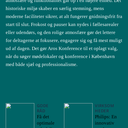
atmosfære og funktionalitet går op i en højere enhed. Det
historiske miljø skaber en særlig stemning, mens
moderne faciliteter sikrer, at alt fungerer gnidningsfrit fra
start til slut. Frokost og pauser kan nydes i fællesarealer
eller udendørs, og den rolige atmosfære gør det lettere
for deltagerne at fokusere, engagere sig og få mest muligt
ud af dagen. Det gør Aros Konference til et oplagt valg,
når du søger mødelokaler og konference i København
med både sjæl og professionalisme.
GODE
VIRKSOM
RÅD
HEDER
Få det
Philips: En
optimale
innovativ