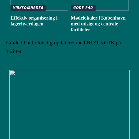
VIRKSOMHEDER
GODE RÅD
Effektiv organisering i
Mødelokaler i København
lagerhverdagen
med udsigt og centrale
faciliteter
Guide til at holde dig opdateret med H1Z1 KOTK på
Twitter