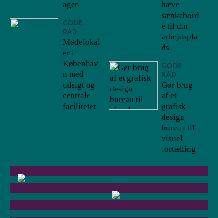
agen
hæve
sænkebord
GODE
e til din
RÅD
arbejdspla
Mødelokal
ds
er i
Københav
GODE
n med
RÅD
udsigt og
Gør brug
centrale
af et
faciliteter
grafisk
design
bureau til
visuel
fortælling