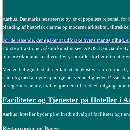
Aarhus, Danmarks næststørste by, er et populært rejsemål for 
blanding af historisk charme og moderne arkitektur, tiltrække
For de rejsende, der ønsker at udforske byens mange tilbud, er
Derfor kan et samarbejde med et inkassofirma være godt givet 
største attraktioner, såsom kunstmuseet AROS, Den Gamle By o
til mere økonomiske alternativer, som alle stræber efter at g
Med en beliggenhed, der er kun et stenkast væk fra Aarhus C, 
samtidig med at nyde hjemlige bekvemmeligheder. Disse etabli
feriegæsters behov, hvilket gør dem til et ideelt udgangspunkt 
Faciliteter og Tjenester på Hoteller i 
Aarhus’ hoteller byder på et bredt udvalg af faciliteter og tje
Restauranter og Barer