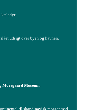
e kæledyr.
rslået udsigt over byen og havnen.
og
Moesgaard Museum
.
kontinental til skandinavisk morgenmad.