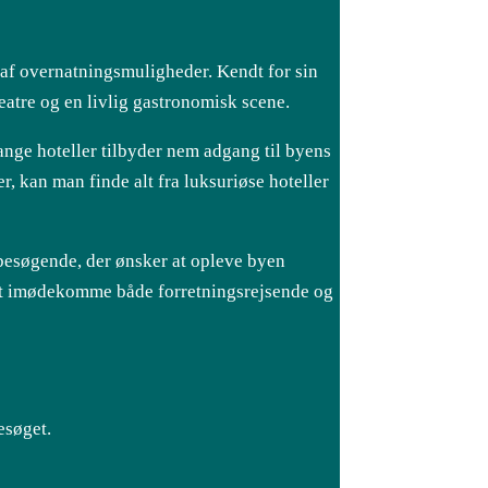
e af overnatningsmuligheder. Kendt for sin
eatre og en livlig gastronomisk scene.
ange hoteller tilbyder nem adgang til byens
 kan man finde alt fra luksuriøse hoteller
 besøgende, der ønsker at opleve byen
r at imødekomme både forretningsrejsende og
esøget.