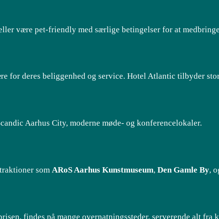
 eller være pet-friendly med særlige betingelser for at medbring
 for deres beliggenhed og service. Hotel Atlantic tilbyder sto
m Scandic Aarhus City, moderne møde- og konferencelokaler.
ttraktioner som
ARoS Aarhus Kunstmuseum
,
Den Gamle By
, 
isen, findes på mange overnatningssteder, serverende alt fra 