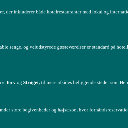
er, der inkluderer både hotelrestauranter med lokal og internati
le senge, og veludstyrede gæsteværelser er standard på hote
re Torv
og
Strøget
, til mere afsides beliggende steder som He
 under store begivenheder og højsæson, hvor forhåndsreservatio