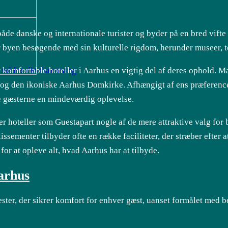
både danske og internationale turister og byder på en bred vift
r byen besøgende med sin kulturelle rigdom, herunder museer, t
 komfortable hoteller i Aarhus en vigtig del af deres ophold. M
ud for din forretning
g den ikoniske Aarhus Domkirke. Afhængigt af ens præferencer,
ive gæsterne en mindeværdig oplevelse.
er hoteller som Guestapart nogle af de mere attraktive valg for
ssementer tilbyder ofte en række faciliteter, der stræber efte
for at opleve alt, hvad Aarhus har at tilbyde.
Aarhus
nester, der sikrer komfort for enhver gæst, uanset formålet med b