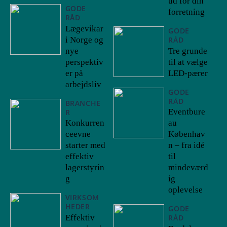
ud for din
GODE
forretning
RÅD
Lægevikar
GODE
i Norge og
RÅD
nye
Tre grunde
perspektiv
til at vælge
er på
LED-pærer
arbejdsliv
GODE
RÅD
BRANCHE
Eventbure
R
Konkurren
au
ceevne
Københav
starter med
n – fra idé
effektiv
til
lagerstyrin
mindeværd
g
ig
oplevelse
VIRKSOM
HEDER
GODE
Effektiv
RÅD