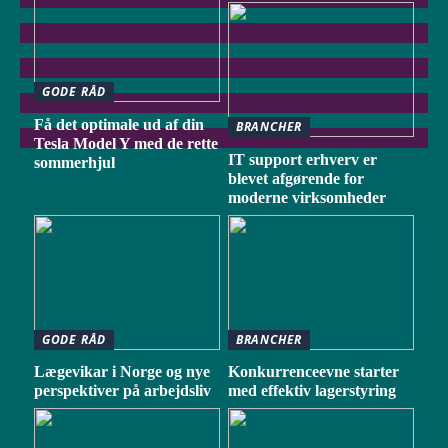
GODE RÅD
Få det optimale ud af din
BRANCHER
Tesla Model Y med de rette
IT support erhverv er
sommerhjul
blevet afgørende for
moderne virksomheder
GODE RÅD
BRANCHER
Lægevikar i Norge og nye
Konkurrenceevne starter
perspektiver på arbejdsliv
med effektiv lagerstyring