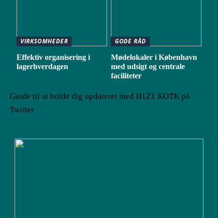
VIRKSOMHEDER
GODE RÅD
Effektiv organisering i
Mødelokaler i København
lagerhverdagen
med udsigt og centrale
faciliteter
Guide til at holde dig opdateret med H1Z1 KOTK på
Twitter