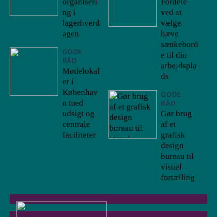
organiseri
Fordele
ng i
ved at
lagerhverd
vælge
agen
hæve
sænkebord
GODE
e til din
RÅD
arbejdspla
Mødelokal
ds
er i
Københav
GODE
n med
RÅD
udsigt og
Gør brug
centrale
af et
faciliteter
grafisk
design
bureau til
visuel
fortælling