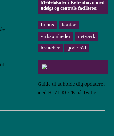
Mødelokaler i København med
udsigt og centrale faciliteter
finans
kontor
rde
virksomheder
netværk
brancher
gode råd
til
Guide til at holde dig opdateret
med H1Z1 KOTK på Twitter