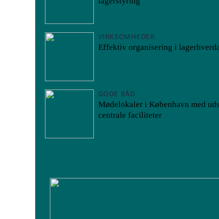
lagerstyring
VIRKSOMHEDER
Effektiv organisering i lagerhverd
GODE RÅD
Mødelokaler i København med uds
centrale faciliteter