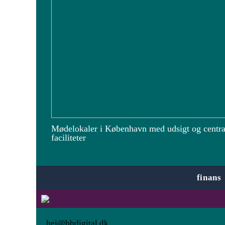
Mødelokaler i København med udsigt og centra
faciliteter
finans
hej@bbdigital.dk