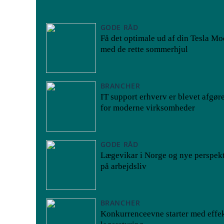
GODE RÅD
Få det optimale ud af din Tesla Mo
med de rette sommerhjul
BRANCHER
IT support erhverv er blevet afgør
for moderne virksomheder
GODE RÅD
Lægevikar i Norge og nye perspekt
på arbejdsliv
BRANCHER
Konkurrenceevne starter med effek