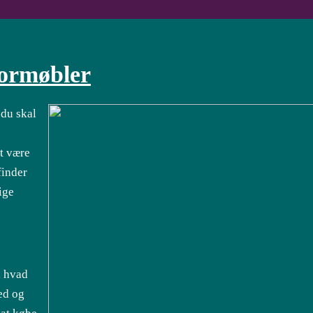
tormøbler
 du skal
t være
finder
ige
, hvad
ed og