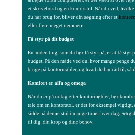
arbejde foran computeren, er det værd at overveje
et skrivebord og en kontorstol. Når du ved, hvilk
du har brug for, bliver din søgning efter et
kontor
eller flere meget nemmere.
Få styr på dit budget
En anden ting, som du bør få styr på, er at få styr p
budget. På den måde ved du, hvor mange penge d
bruge på kontormøbler, og hvad du har råd til, så 
Komfort er alfa og omega
Når du er på udkig efter kontormøbler, bør komfort
tale om en kontorstol, er det for eksempel vigtigt,
sidde på denne stol i mange timer hver dag. Sørg d
til dig, din krop og dine behov.