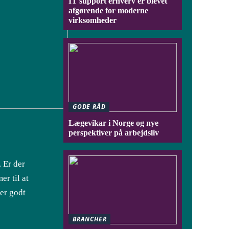
IT support erhverv er blevet
afgørende for moderne
virksomheder
GODE RÅD
Lægevikar i Norge og nye
perspektiver på arbejdsliv
 Er der
er til at
ser godt
BRANCHER