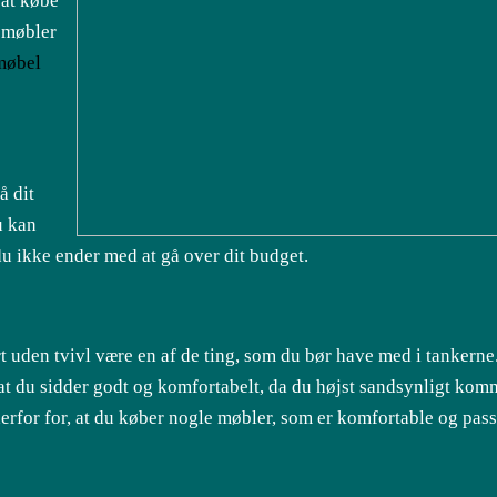
 at købe
e møbler
møbel
å dit
u kan
du ikke ender med at gå over dit budget.
 uden tvivl være en af de ting, som du bør have med i tankerne.
 at du sidder godt og komfortabelt, da du højst sandsynligt komm
erfor for, at du køber nogle møbler, som er komfortable og pas