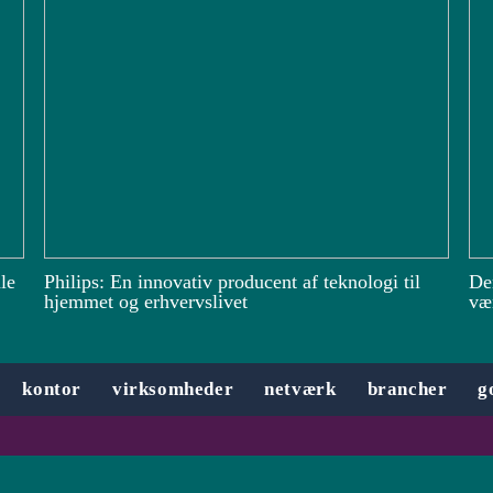
le
Philips: En innovativ producent af teknologi til
De
hjemmet og erhvervslivet
vær
kontor
virksomheder
netværk
brancher
g