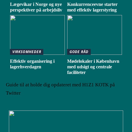
Lægevikar i Norge og nye
Konkurrenceevne starter
perspektiver på arbejdsliv
med effektiv lagerstyring
VIRKSOMHEDER
GODE RÅD
Effektiv organisering i
Mødelokaler i København
lagerhverdagen
med udsigt og centrale
faciliteter
Guide til at holde dig opdateret med H1Z1 KOTK på
Twitter