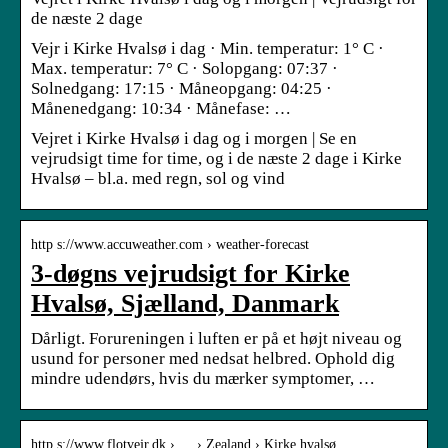
de næste 2 dage
Vejr i Kirke Hvalsø i dag · Min. temperatur: 1° C ·
Max. temperatur: 7° C · Solopgang: 07:37 ·
Solnedgang: 17:15 · Måneopgang: 04:25 ·
Månenedgang: 10:34 · Månefase: …
Vejret i Kirke Hvalsø i dag og i morgen | Se en
vejrudsigt time for time, og i de næste 2 dage i Kirke
Hvalsø – bl.a. med regn, sol og vind
http s://www.accuweather.com › weather-forecast
3-døgns vejrudsigt for Kirke
Hvalsø, Sjælland, Danmark
Dårligt. Forureningen i luften er på et højt niveau og
usund for personer med nedsat helbred. Ophold dig
mindre udendørs, hvis du mærker symptomer, …
http s://www.flotvejr.dk › … › Zealand › Kirke hvalsø