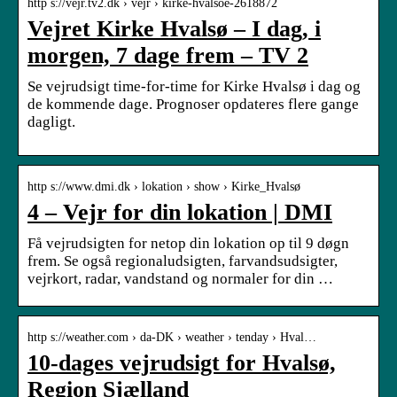
http s://vejr.tv2.dk › vejr › kirke-hvalsoe-2618872
Vejret Kirke Hvalsø – I dag, i
morgen, 7 dage frem – TV 2
Se vejrudsigt time-for-time for Kirke Hvalsø i dag og
de kommende dage. Prognoser opdateres flere gange
dagligt.
http s://www.dmi.dk › lokation › show › Kirke_Hvalsø
4 – Vejr for din lokation | DMI
Få vejrudsigten for netop din lokation op til 9 døgn
frem. Se også regionaludsigten, farvandsudsigter,
vejrkort, radar, vandstand og normaler for din …
http s://weather.com › da-DK › weather › tenday › Hval…
10-dages vejrudsigt for Hvalsø,
Region Sjælland