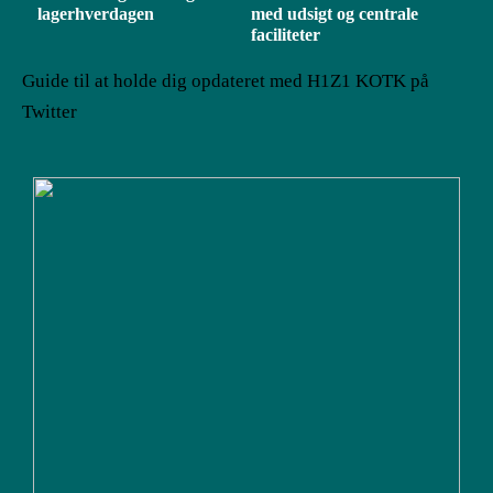
lagerhverdagen
med udsigt og centrale
faciliteter
Guide til at holde dig opdateret med H1Z1 KOTK på
Twitter