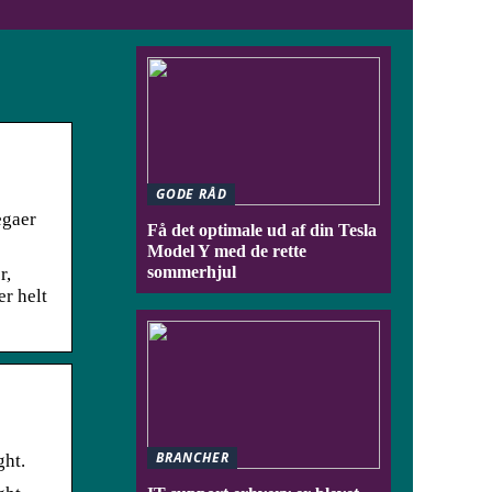
GODE RÅD
egaer
Få det optimale ud af din Tesla
Model Y med de rette
sommerhjul
r,
er helt
BRANCHER
ght.