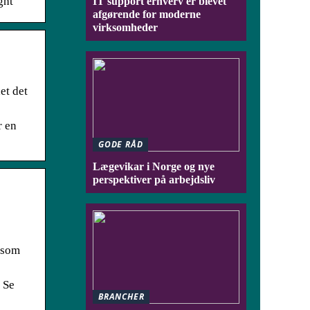
ght
IT support erhverv er blevet
afgørende for moderne
virksomheder
et det
r en
GODE RÅD
Lægevikar i Norge og nye
perspektiver på arbejdsliv
t som
 Se
BRANCHER