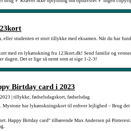
ciel brug ✓ Kræver ikke oplysning om ophavsret ✓ Ingen copyri
123kort
, eller studenten et stort tillykke med eksamen. Når du har fund
ekort med en lykønskning fra 123kort.dk! Send familie og venne
 dagen. Det er lige så nemt som at sige 1-2-3!
ppy Birtday card i 2023
2023 | tillykke, fødselsdagskort, fødselsdag
2. Mystone har lykønskningskort til enhver lejlighed – Brug de
rt. Happy Birtday card" tilhørende Max Andersen på Pinterest.
ag.