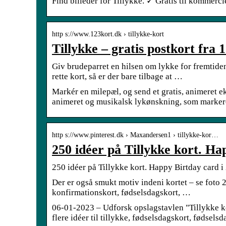
Find billeder for Tillykke. ✓ Gratis til kommer
http s://www.123kort.dk › tillykke-kort
Tillykke – gratis postkort fra 
Giv brudeparret en hilsen om lykke for fremtiden
rette kort, så er der bare tilbage at …
Markér en milepæl, og send et gratis, animeret 
animeret og musikalsk lykønskning, som markerer
http s://www.pinterest.dk › Maxandersen1 › tillykke-kor…
250 idéer på Tillykke kort. Ha
250 idéer på Tillykke kort. Happy Birtday card i 
Der er også smukt motiv indeni kortet – se foto 
konfirmationskort, fødselsdagskort, …
06-01-2023 – Udforsk opslagstavlen "Tillykke ko
flere idéer til tillykke, fødselsdagskort, fødselsd