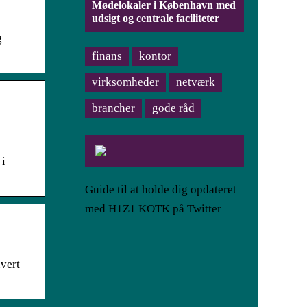
Mødelokaler i København med
udsigt og centrale faciliteter
g
finans
kontor
virksomheder
netværk
brancher
gode råd
 i
Guide til at holde dig opdateret
med H1Z1 KOTK på Twitter
uvert