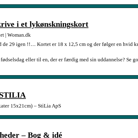
krive i et lykønskningskort
kort | Woman.dk
ed de 29 igen !!… Kortet er 18 x 12,5 cm og der følger en hvid k
, fødselsdag eller til en, der er færdig med sin uddannelse? Se g
 STILIA
kater 15x21cm) – StiLia ApS
igheder – Bog & idé