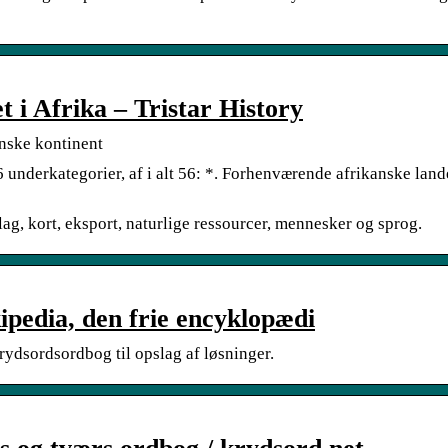
t i Afrika – Tristar History
anske kontinent
underkategorier, af i alt 56: *. Forhenværende afrikanske lande
ag, kort, eksport, naturlige ressourcer, mennesker og sprog.
ipedia, den frie encyklopædi
rydsordsordbog til opslag af løsninger.