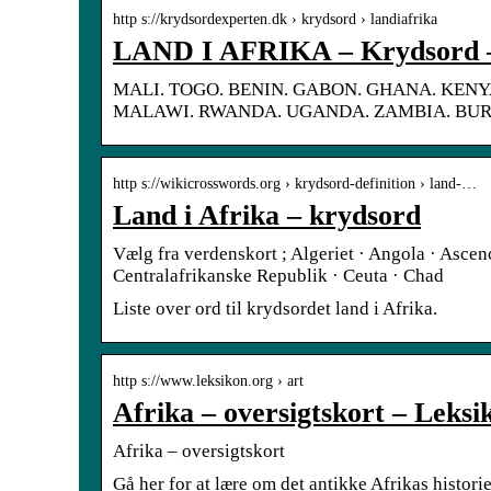
http s://krydsordexperten.dk › krydsord › landiafrika
LAND I AFRIKA – Krydsord –
MALI. TOGO. BENIN. GABON. GHANA. KENY
MALAWI. RWANDA. UGANDA. ZAMBIA. BURU
http s://wikicrosswords.org › krydsord-definition › land-…
Land i Afrika – krydsord
Vælg fra verdenskort ; Algeriet · Angola · Asce
Centralafrikanske Republik · Ceuta · Chad
Liste over ord til krydsordet land i Afrika.
http s://www.leksikon.org › art
Afrika – oversigtskort – Leksi
Afrika – oversigtskort
Gå her for at lære om det antikke Afrikas histori