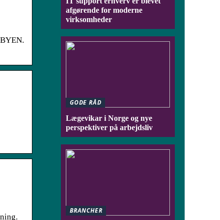
IT support erhverv er blevet
afgørende for moderne
virksomheder
IBYEN.
GODE RÅD
Lægevikar i Norge og nye
perspektiver på arbejdsliv
BRANCHER
gning.