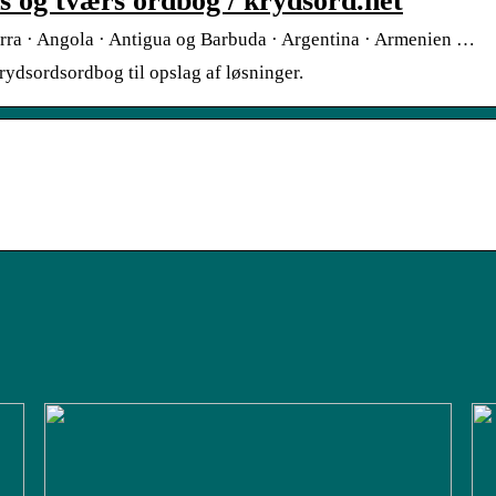
 og tværs ordbog / krydsord.net
orra · Angola · Antigua og Barbuda · Argentina · Armenien …
rydsordsordbog til opslag af løsninger.