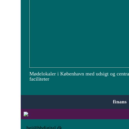
Mødelokaler i København med udsigt og centra
faciliteter
finans
hej@bbdigital.dk