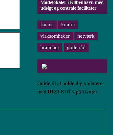
Mødelokaler i København med
udsigt og centrale faciliteter
finans
kontor
virksomheder
netværk
brancher
gode råd
Guide til at holde dig opdateret
med H1Z1 KOTK på Twitter