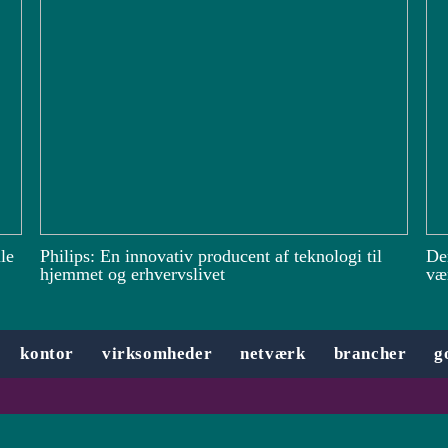
le
Philips: En innovativ producent af teknologi til
De
hjemmet og erhvervslivet
vær
kontor
virksomheder
netværk
brancher
g