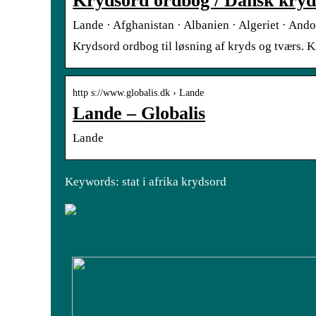
Krydsord ordbog / Dansk kryds
Lande · Afghanistan · Albanien · Algeriet · And
Krydsord ordbog til løsning af kryds og tværs. K
http s://www.globalis.dk › Lande
Lande – Globalis
Lande
Keywords: stat i afrika krydsord