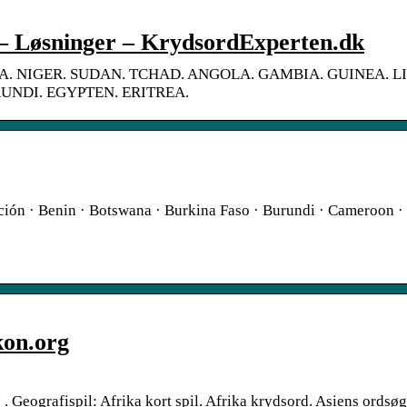
 Løsninger – KrydsordExperten.dk
A. NIGER. SUDAN. TCHAD. ANGOLA. GAMBIA. GUINEA. L
NDI. EGYPTEN. ERITREA.
nción · Benin · Botswana · Burkina Faso · Burundi · Cameroon ·
kon.org
e . Geografispil: Afrika kort spil. Afrika krydsord. Asiens ordsø