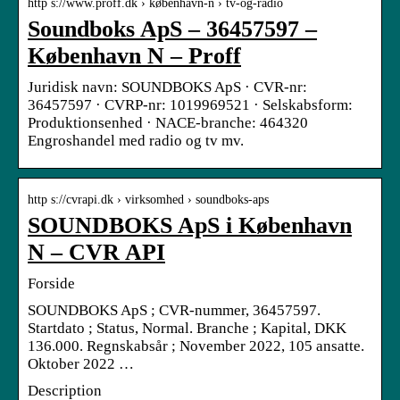
http s://www.proff.dk › københavn-n › tv-og-radio
Soundboks ApS – 36457597 –
København N – Proff
Juridisk navn: SOUNDBOKS ApS · CVR-nr:
36457597 · CVRP-nr: 1019969521 · Selskabsform:
Produktionsenhed · NACE-branche: 464320
Engroshandel med radio og tv mv.
http s://cvrapi.dk › virksomhed › soundboks-aps
SOUNDBOKS ApS i København
N – CVR API
Forside
SOUNDBOKS ApS ; CVR-nummer, 36457597.
Startdato ; Status, Normal. Branche ; Kapital, DKK
136.000. Regnskabsår ; November 2022, 105 ansatte.
Oktober 2022 …
Description