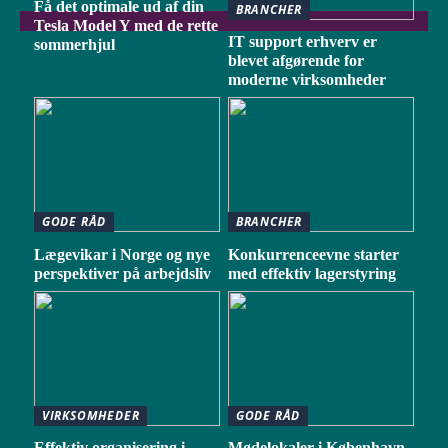
Få det optimale ud af din
BRANCHER
Tesla Model Y med de rette
IT support erhverv er
sommerhjul
blevet afgørende for
moderne virksomheder
GODE RÅD
BRANCHER
Lægevikar i Norge og nye
Konkurrenceevne starter
perspektiver på arbejdsliv
med effektiv lagerstyring
VIRKSOMHEDER
GODE RÅD
Effektiv organisering i
Mødelokaler i København