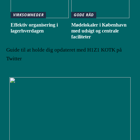
VIRKSOMHEDER
GODE RÅD
Effektiv organisering i
Mødelokaler i København
lagerhverdagen
med udsigt og centrale
faciliteter
Guide til at holde dig opdateret med H1Z1 KOTK på
Twitter