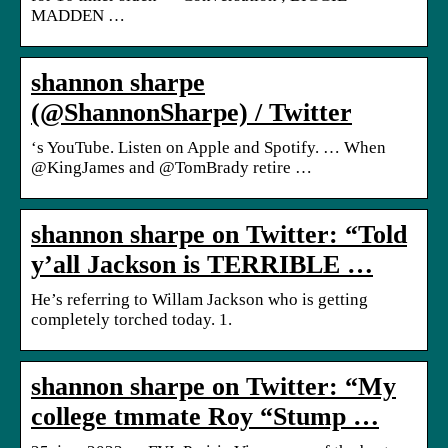
MADDEN …
shannon sharpe
(@ShannonSharpe) / Twitter
‘s YouTube. Listen on Apple and Spotify. … When
@KingJames and @TomBrady retire …
shannon sharpe on Twitter: “Told
y’all Jackson is TERRIBLE …
He’s referring to Willam Jackson who is getting
completely torched today. 1.
shannon sharpe on Twitter: “My
college tmmate Roy “Stump …