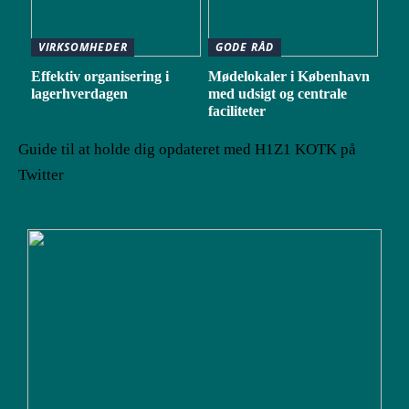
VIRKSOMHEDER
GODE RÅD
Effektiv organisering i
Mødelokaler i København
lagerhverdagen
med udsigt og centrale
faciliteter
Guide til at holde dig opdateret med H1Z1 KOTK på
Twitter