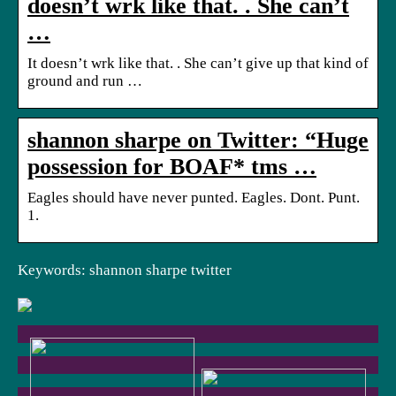
doesn’t wrk like that. . She can’t
…
It doesn’t wrk like that. . She can’t give up that kind of
ground and run …
shannon sharpe on Twitter: “Huge
possession for BOAF* tms …
Eagles should have never punted. Eagles. Dont. Punt.
1.
Keywords: shannon sharpe twitter