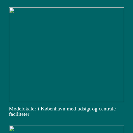
Mødelokaler i København med udsigt og centrale
faciliteter