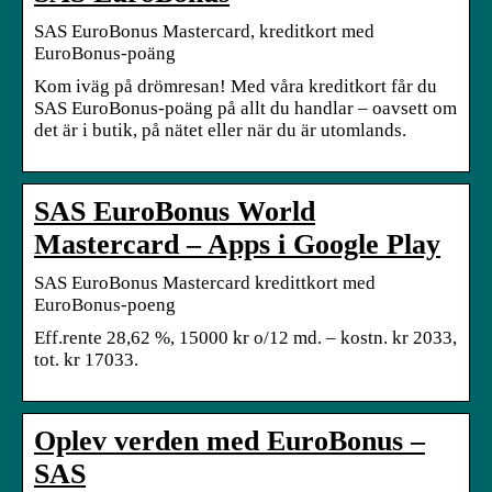
SAS EuroBonus Mastercard, kreditkort med
EuroBonus-poäng
Kom iväg på drömresan! Med våra kreditkort får du
SAS EuroBonus-poäng på allt du handlar – oavsett om
det är i butik, på nätet eller när du är utomlands.
SAS EuroBonus World
Mastercard – Apps i Google Play
SAS EuroBonus Mastercard kredittkort med
EuroBonus-poeng
Eff.rente 28,62 %, 15000 kr o/12 md. – kostn. kr 2033,
tot. kr 17033.
Oplev verden med EuroBonus –
SAS