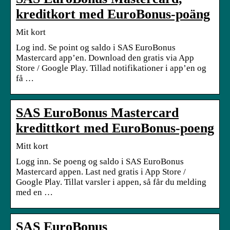
kreditkort med EuroBonus-poäng
Mit kort
Log ind. Se point og saldo i SAS EuroBonus
Mastercard app’en. Download den gratis via App
Store / Google Play. Tillad notifikationer i app’en og
få …
SAS EuroBonus Mastercard
kredittkort med EuroBonus-poeng
Mitt kort
Logg inn. Se poeng og saldo i SAS EuroBonus
Mastercard appen. Last ned gratis i App Store /
Google Play. Tillat varsler i appen, så får du melding
med en …
SAS EuroBonus