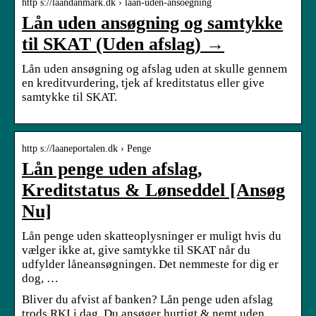
http s://laandanmark.dk › laan-uden-ansoegning
Lån uden ansøgning og samtykke
til SKAT (Uden afslag) →
Lån uden ansøgning og afslag uden at skulle gennem
en kreditvurdering, tjek af kreditstatus eller give
samtykke til SKAT.
http s://laaneportalen.dk › Penge
Lån penge uden afslag,
Kreditstatus & Lønseddel [Ansøg
Nu]
Lån penge uden skatteoplysninger er muligt hvis du
vælger ikke at, give samtykke til SKAT når du
udfylder låneansøgningen. Det nemmeste for dig er
dog, …
Bliver du afvist af banken? Lån penge uden afslag
trods RKI i dag. Du ansøger hurtigt & nemt uden