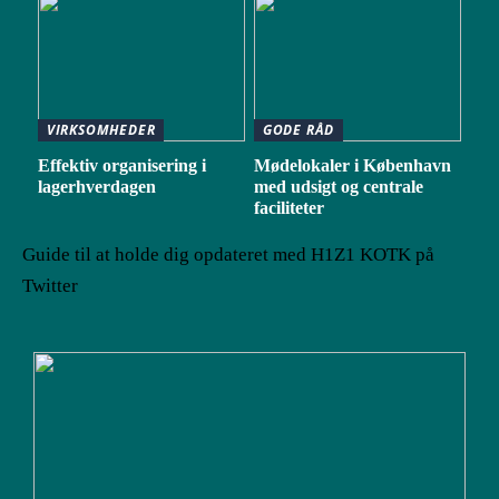
VIRKSOMHEDER
GODE RÅD
Effektiv organisering i
Mødelokaler i København
lagerhverdagen
med udsigt og centrale
faciliteter
Guide til at holde dig opdateret med H1Z1 KOTK på
Twitter