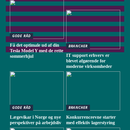
GODE RÅD
Få det optimale ud af din
BRANCHER
Tesla Model Y med de rette
IT support erhverv er
sommerhjul
blevet afgørende for
moderne virksomheder
GODE RÅD
BRANCHER
Lægevikar i Norge og nye
Konkurrenceevne starter
perspektiver på arbejdsliv
med effektiv lagerstyring