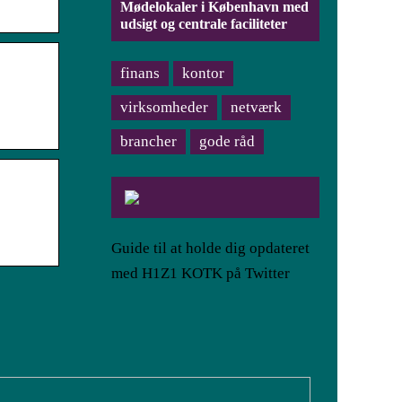
Mødelokaler i København med
udsigt og centrale faciliteter
finans
kontor
virksomheder
netværk
brancher
gode råd
Guide til at holde dig opdateret
med H1Z1 KOTK på Twitter