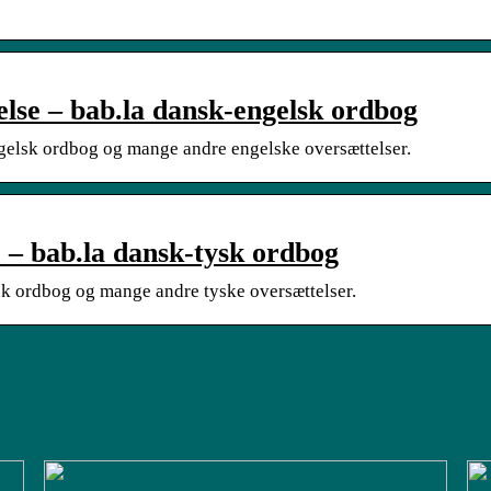
se – bab.la dansk-engelsk ordbog
ngelsk ordbog og mange andre engelske oversættelser.
– bab.la dansk-tysk ordbog
ysk ordbog og mange andre tyske oversættelser.