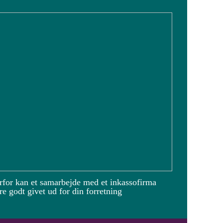
rfor kan et samarbejde med et inkassofirma
e godt givet ud for din forretning