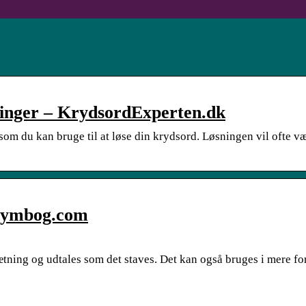
nger – KrydsordExperten.dk
m du kan bruge til at løse din krydsord. Løsningen vil ofte væ
nymbog.com
sætning og udtales som det staves. Det kan også bruges i mere fo