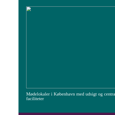
Mødelokaler i København med udsigt og centra
faciliteter