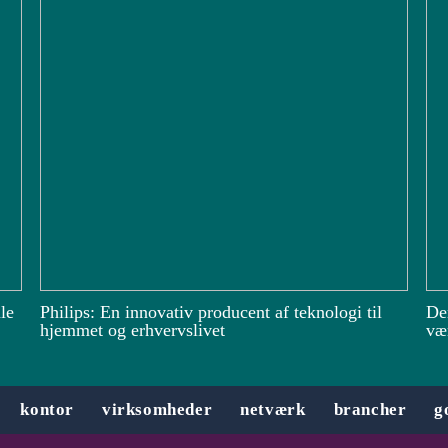
le
Philips: En innovativ producent af teknologi til
De
hjemmet og erhvervslivet
vær
kontor
virksomheder
netværk
brancher
g