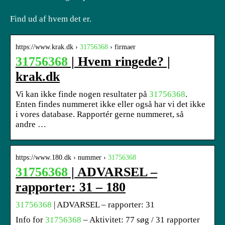
Find ud af hvem det er.
https://www.krak.dk ›
31756368
› firmaer
31756368
| Hvem ringede? |
krak.dk
Vi kan ikke finde nogen resultater på
31756368
.
Enten findes nummeret ikke eller også har vi det ikke
i vores database. Rapportér gerne nummeret, så
andre …
https://www.180.dk › nummer ›
31756368
31756368
| ADVARSEL –
rapporter: 31 – 180
31756368
| ADVARSEL – rapporter: 31
Info for
31756368
– Aktivitet: 77 søg / 31 rapporter