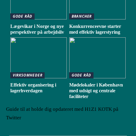
GODE RÅD
BRANCHER
Lægevikar i Norge og nye
Konkurrenceevne starter
perspektiver på arbejdsliv
med effektiv lagerstyring
VIRKSOMHEDER
GODE RÅD
Effektiv organisering i
Mødelokaler i København
lagerhverdagen
med udsigt og centrale
faciliteter
Guide til at holde dig opdateret med H1Z1 KOTK på
Twitter