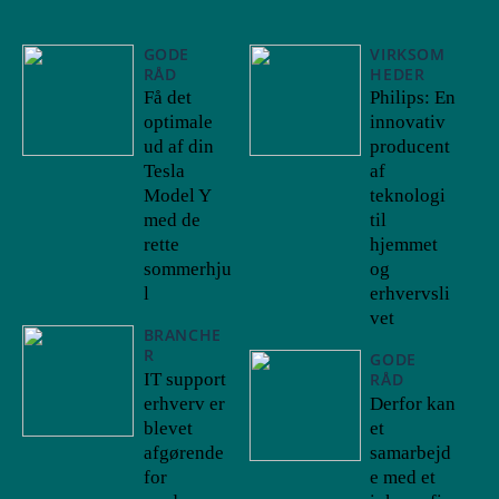
GODE
VIRKSOM
RÅD
HEDER
Få det
Philips: En
optimale
innovativ
ud af din
producent
Tesla
af
Model Y
teknologi
med de
til
rette
hjemmet
sommerhju
og
l
erhvervsli
vet
BRANCHE
R
GODE
IT support
RÅD
erhverv er
Derfor kan
blevet
et
afgørende
samarbejd
for
e med et