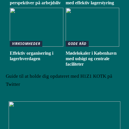
perspektiver på arbejdsliv
med effektiv lagerstyring
VIRKSOMHEDER
GODE RÅD
Effektiv organisering i
Mødelokaler i København
lagerhverdagen
med udsigt og centrale
faciliteter
Guide til at holde dig opdateret med H1Z1 KOTK på
Twitter