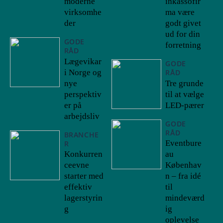
moderne
inkassofir
virksomhe
ma være
der
godt givet
ud for din
GODE
forretning
RÅD
Lægevikar
GODE
i Norge og
RÅD
nye
Tre grunde
perspektiv
til at vælge
er på
LED-pærer
arbejdsliv
GODE
RÅD
BRANCHE
Eventbure
R
Konkurren
au
ceevne
Københav
starter med
n – fra idé
effektiv
til
lagerstyrin
mindeværd
g
ig
oplevelse