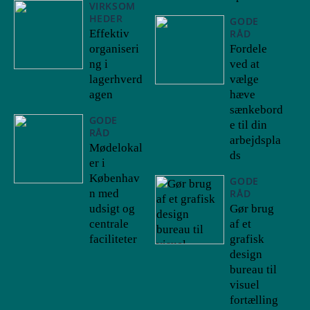
VIRKSOM
HEDER
GODE
Effektiv
RÅD
organiseri
Fordele
ng i
ved at
lagerhverd
vælge
agen
hæve
sænkebord
GODE
e til din
RÅD
arbejdspla
Mødelokal
ds
er i
Københav
GODE
n med
RÅD
udsigt og
Gør brug
centrale
af et
faciliteter
grafisk
design
bureau til
visuel
fortælling