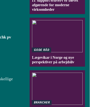
IT support erhverv er blevet
afgørende for moderne
virksomheder
schk pv
GODE RÅD
Lægevikar i Norge og nye
perspektiver på arbejdsliv
skellige
BRANCHER