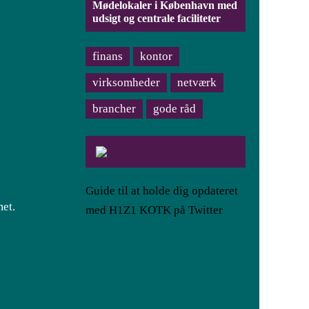
Mødelokaler i København med
udsigt og centrale faciliteter
finans
kontor
virksomheder
netværk
brancher
gode råd
Guide til at holde dig opdateret
met.
med H1Z1 KOTK på Twitter