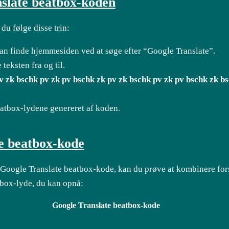
slate beatbox-koden
du følge disse trin:
an finde hjemmesiden ved at søge efter “Google Translate”.
teksten fra og til.
v zk bschk pv zk pv bschk zk pv zk bschk pv zk pv bschk zk b
beatbox-lydene genereret af koden.
e beatbox-kode
 Google Translate beatbox-kode, kan du prøve at kombinere for
tbox-lyde, du kan opnå:
Google Translate beatbox-kode