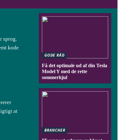
e sprog.
temt kode
GODE RÅD
Få det optimale ud af din Tesla
Model Y med de rette
sommerhjul
ererer
gtigt at
BRANCHER