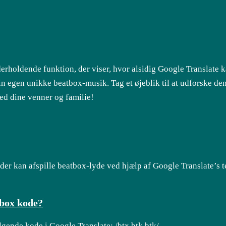
rholdende funktion, der viser, hvor alsidig Google Translate 
n egen unikke beatbox-musik. Tag et øjeblik til at udforske den
ed dine venner og familie!
er kan afspille beatbox-lyde ved hjælp af Google Translate’s te
tbox kode?
ølgende kode i Google Translate: /btx btk btk/.