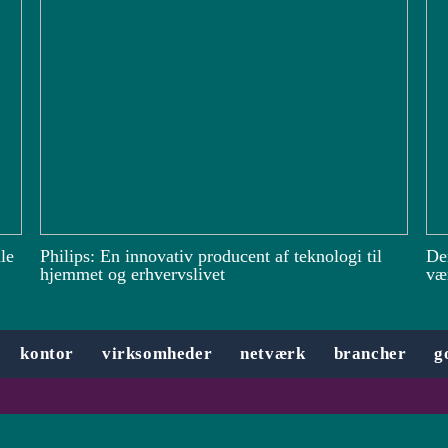
le
Philips: En innovativ producent af teknologi til
De
hjemmet og erhvervslivet
vær
kontor
virksomheder
netværk
brancher
g