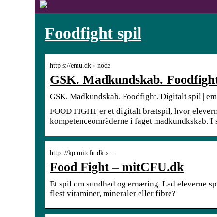
Foodfight spil
http s://emu.dk › node
GSK. Madkundskab. Foodfight.
GSK. Madkundskab. Foodfight. Digitalt spil | e
FOOD FIGHT er et digitalt brætspil, hvor elevern
kompetenceområderne i faget madkundkskab. I s
http ://kp.mitcfu.dk › …
Food Fight – mitCFU.dk
Et spil om sundhed og ernæring. Lad eleverne spi
flest vitaminer, mineraler eller fibre?