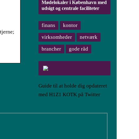
Mødelokaler i København med
udsigt og centrale faciliteter
finans
kontor
tjerne;
virksomheder
netværk
brancher
gode råd
Guide til at holde dig opdateret
med H1Z1 KOTK på Twitter