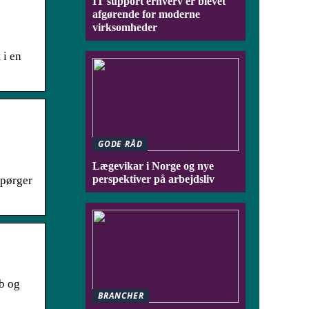
IT support erhverv er blevet
afgørende for moderne
virksomheder
 i en
GODE RÅD
Lægevikar i Norge og nye
perspektiver på arbejdsliv
spørger
b og
BRANCHER