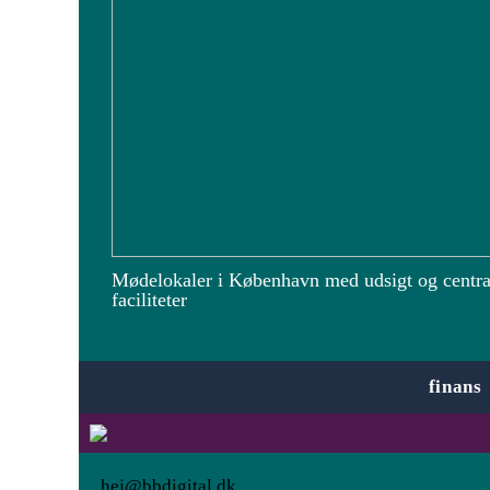
Mødelokaler i København med udsigt og centra
faciliteter
finans
hej@bbdigital.dk