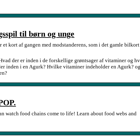
sspil til børn og unge
r et kort af gangen med modstanderens, som i det gamle bilkort 
Hvad der er inden i de forskellige grøntsager af vitaminer og h
der inden i en Agurk? Hvilke vitaminer indeholder en Agurk? o
pen?
POP.
can watch food chains come to life! Learn about food webs and