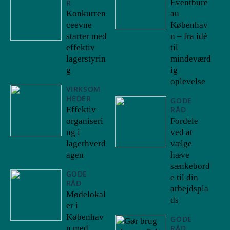
Eventbure
R
Konkurren
au
ceevne
Københav
starter med
n – fra idé
effektiv
til
lagerstyrin
mindeværd
g
ig
oplevelse
VIRKSOM
HEDER
GODE
Effektiv
RÅD
organiseri
Fordele
ng i
ved at
lagerhverd
vælge
agen
hæve
sænkebord
GODE
e til din
RÅD
arbejdspla
Mødelokal
ds
er i
Københav
GODE
n med
RÅD