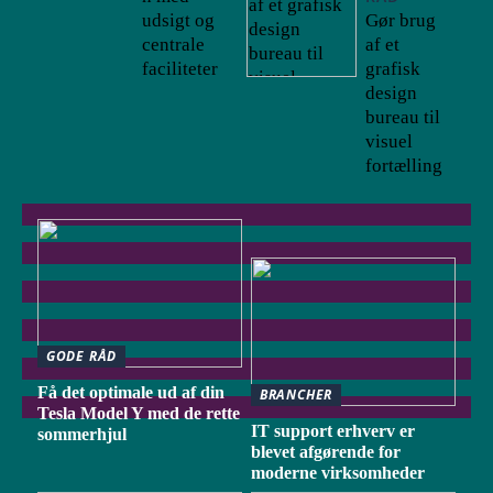
udsigt og
Gør brug
centrale
af et
faciliteter
grafisk
design
bureau til
visuel
fortælling
GODE RÅD
Få det optimale ud af din
BRANCHER
Tesla Model Y med de rette
IT support erhverv er
sommerhjul
blevet afgørende for
moderne virksomheder