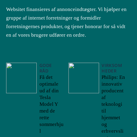
Websitet finansieres af annonceindtægter. Vi hjælper en
gruppe af internet forretninger og formidler
forretningernes produkter, og tjener honorar for så vidt
en af vores brugere udfører en ordre.
GODE
VIRKSOM
RÅD
HEDER
Få det
Philips: En
optimale
innovativ
ud af din
producent
Tesla
af
Model Y
teknologi
med de
til
rette
hjemmet
sommerhju
og
l
erhvervsli