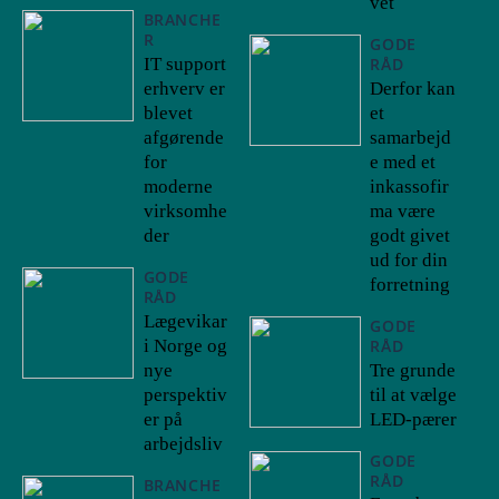
vet
BRANCHE
R
GODE
IT support
RÅD
erhverv er
Derfor kan
blevet
et
afgørende
samarbejd
for
e med et
moderne
inkassofir
virksomhe
ma være
der
godt givet
ud for din
GODE
forretning
RÅD
Lægevikar
GODE
i Norge og
RÅD
nye
Tre grunde
perspektiv
til at vælge
er på
LED-pærer
arbejdsliv
GODE
RÅD
BRANCHE