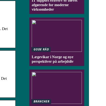
IT support erhverv er blevet
afgørende for moderne
virksomheder
. Det
GODE RÅD
Lægevikar i Norge og nye
perspektiver på arbejdsliv
. Det
BRANCHER