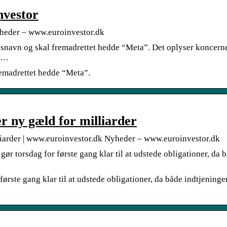
nvestor
yheder – www.euroinvestor.dk
dsnavn og skal fremadrettet hedde “Meta”. Det oplyser koncern
e …
remadrettet hedde “Meta”.
er ny gæld for milliarder
illiarder | www.euroinvestor.dk Nyheder – www.euroinvestor.dk
r torsdag for første gang klar til at udstede obligationer, da 
ørste gang klar til at udstede obligationer, da både indtjeninge