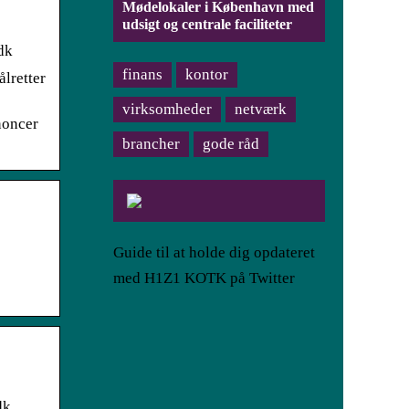
Mødelokaler i København med
udsigt og centrale faciliteter
dk
finans
kontor
lretter
virksomheder
netværk
noncer
brancher
gode råd
Guide til at holde dig opdateret
med H1Z1 KOTK på Twitter
dk