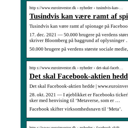
http s://www.euroinvestor.dk › nyheder › tusindvis-kan-…
Tusindvis kan være ramt af sp
Tusindvis kan være ramt af spionage på Facebo
17. dec. 2021 — 50.000 brugere på verdens størs
skriver Bloomberg på baggrund af oplysninger
50.000 brugere på verdens største sociale medie
http s://www.euroinvestor.dk › nyheder › det-skal-faceb…
Det skal Facebook-aktien hedd
Det skal Facebook-aktien hedde | www.euroinve
28. okt. 2021 — I øjeblikket er Facebooks ticke
sker med henvising til ‘Metaverse, som er …
Facebook skifter virksomhedsnavn til ‘Meta’.
http s://www.euroinvestor.dk › nyheder › facebook-skift…