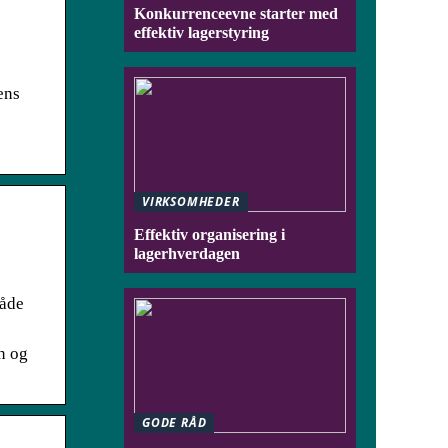
Konkurrenceevne starter med
effektiv lagerstyring
ens
VIRKSOMHEDER
Effektiv organisering i
lagerhverdagen
både
n og
GODE RÅD